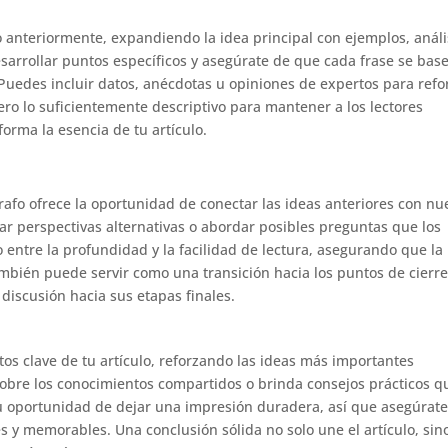
 anteriormente, expandiendo la idea principal con ejemplos, análi
desarrollar puntos específicos y asegúrate de que cada frase se bas
 Puedes incluir datos, anécdotas u opiniones de expertos para refo
ro lo suficientemente descriptivo para mantener a los lectores
orma la esencia de tu artículo.
árrafo ofrece la oportunidad de conectar las ideas anteriores con nu
tar perspectivas alternativas o abordar posibles preguntas que los
 entre la profundidad y la facilidad de lectura, asegurando que la
mbién puede servir como una transición hacia los puntos de cierre
iscusión hacia sus etapas finales.
os clave de tu artículo, reforzando las ideas más importantes
 sobre los conocimientos compartidos o brinda consejos prácticos q
tu oportunidad de dejar una impresión duradera, así que asegúrat
 y memorables. Una conclusión sólida no solo une el artículo, sin