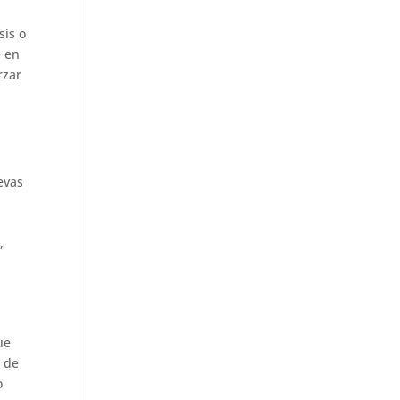
sis o
e en
rzar
evas
,
ue
e de
o